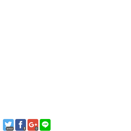
error
0