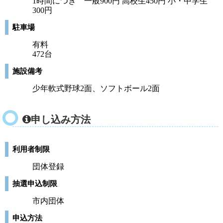
1時間につき 一般900円 高校生450円 小・中学生
300円
駐車場
有料
472台
施設備考
少年軟式野球2面、ソフトボール2面
申し込み方法
利用者制限
団体登録
抽選申込制限
市内団体
申込方法