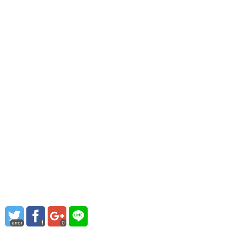
error
0