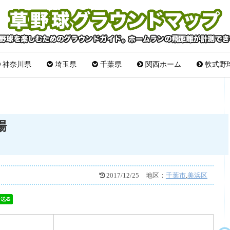
神奈川県
埼玉県
千葉県
関西ホーム
軟式野
場
2017/12/25
地区：
千葉市
,
美浜区