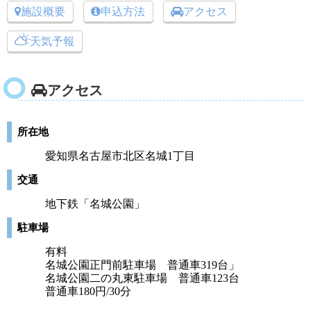
施設概要
申込方法
アクセス
天気予報
アクセス
所在地
愛知県名古屋市北区名城1丁目
交通
地下鉄「名城公園」
駐車場
有料
名城公園正門前駐車場 普通車319台」
名城公園二の丸東駐車場 普通車123台
普通車180円/30分