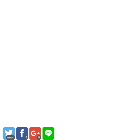
error
0