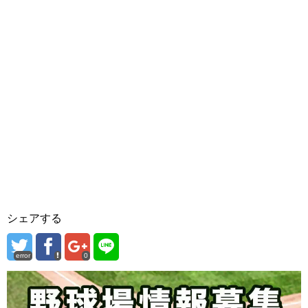
シェアする
error
0