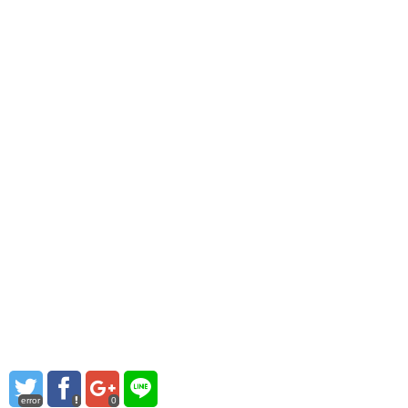
error
0