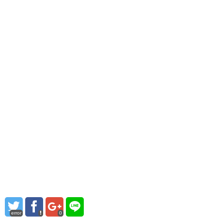
error
0