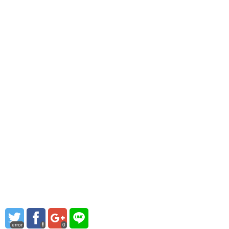
error
0