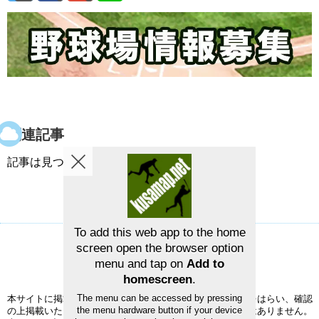
関連記事
記事は見つかりませんでした。
To add this web app to the home
screen open the browser option
草野球グラウンドマップ
お問い合せ
menu and tap on
Add to
©2026
草野球グラウンドマップ
homescreen
.
The menu can be accessed by pressing
本サイトに掲載された情報の正確性については、充分注意をはらい、確認
the menu hardware button if your device
の上掲載いたしますが、完全性、正確性を保証するものではありません。