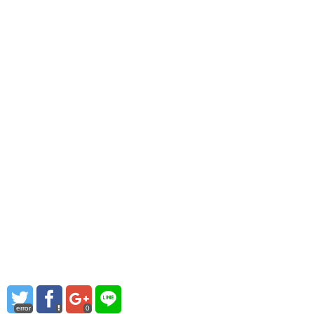
error
0