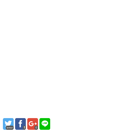
error
0