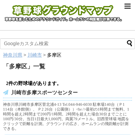
神奈川県
>
川崎市
>
多摩区
「
多摩区
」
一覧
2件の野球場があります。
川崎市多摩スポーツセンター
神奈川県川崎市多摩区菅北浦4-13 Tel.044-946-6030 駐車場140台（Ｐ1
114台（本館側）、 Ｐ2 26台（公園側））<br />最初の1時間まで無料。1
時間を超え2時間まで200円/1時間。2時間を超えた場合30分までごとに
100円/30分。当日1日最大1,000円。両翼79メートル。旧西菅球場 地図を
クリックで距離を計測。グラウンドの広さ、ホームランの飛距離が計測
できる。