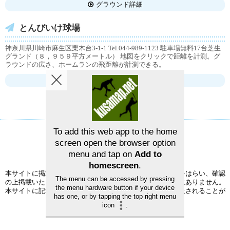
グラウンド詳細
とんびいけ球場
神奈川県川崎市麻生区栗木台3-1-1 Tel.044-989-1123 駐車場無料17台芝生
グランド（８，９５９平方メートル） 地図をクリックで距離を計測。グ
ラウンドの広さ、ホームランの飛距離が計測できる。
グラウンド詳細
To add this web app to the home
screen open the browser option
草野球グラウンドマップ
お問い合せ
menu and tap on
Add to
©2026
草野球グラウンドマップ
homescreen
.
本サイトに掲載された情報の正確性については、充分注意をはらい、確認
The menu can be accessed by pressing
の上掲載いたしますが、完全性、正確性を保証するものではありません。
the menu hardware button if your device
本サイトに記載されている事項は、予告なく変更または廃止されることが
has one, or by tapping the top right menu
ありますので、予めご了承ください。
icon
.