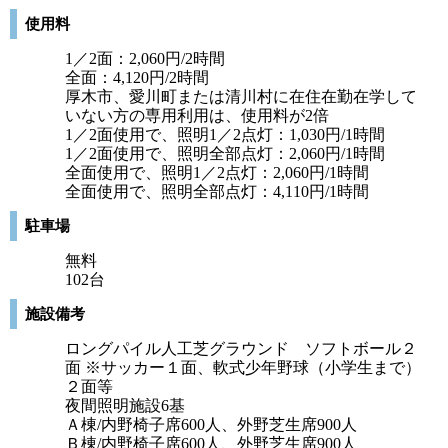
使用料
1／2面：2,060円/2時間
全面：4,120円/2時間
厚木市、愛川町または清川村に在住在勤在学して
いない方の専用利用は、使用料が2倍
1／2面使用で、照明1／2点灯：1,030円/1時間
1／2面使用で、照明全部点灯：2,060円/1時間
全面使用で、照明1／2点灯：2,060円/1時間
全面使用で、照明全部点灯：4,110円/1時間
駐車場
無料
102台
施設備考
ロングパイル人工芝グラウンド ソフトボール２
面 ※サッカー１面、軟式少年野球（小学生まで）
２面等
夜間照明施設6基
Ａ棟/内野椅子席600人、外野芝生席900人
Ｂ棟/内野椅子席600人、外野芝生席900人