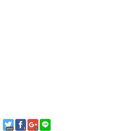
error
0