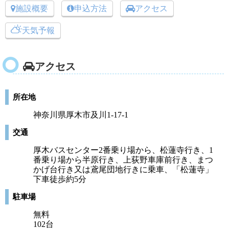
施設概要
申込方法
アクセス
天気予報
アクセス
所在地
神奈川県厚木市及川1-17-1
交通
厚木バスセンター2番乗り場から、松蓮寺行き、1
番乗り場から半原行き、上荻野車庫前行き、まつ
かげ台行き又は鳶尾団地行きに乗車、「松蓮寺」
下車徒歩約5分
駐車場
無料
102台