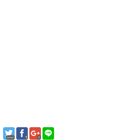
error
0