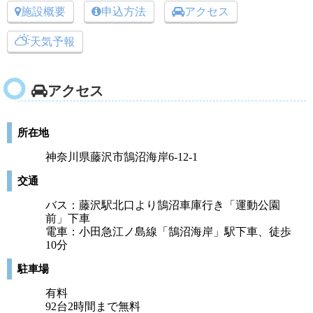
施設概要
申込方法
アクセス
天気予報
アクセス
所在地
神奈川県藤沢市鵠沼海岸6-12-1
交通
バス：藤沢駅北口より鵠沼車庫行き「運動公園
前」下車
電車：小田急江ノ島線「鵠沼海岸」駅下車、徒歩
10分
駐車場
有料
92台2時間まで無料