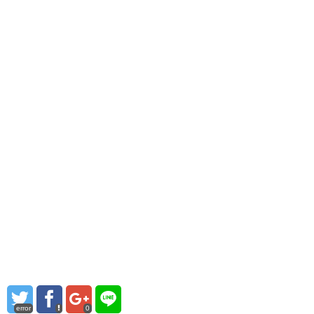
error
0