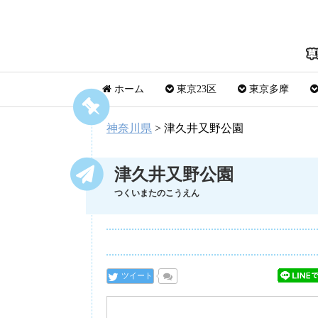
ホーム
東京23区
東京多摩
神奈川県
>
津久井又野公園
津久井又野公園
つくいまたのこうえん
ツイート