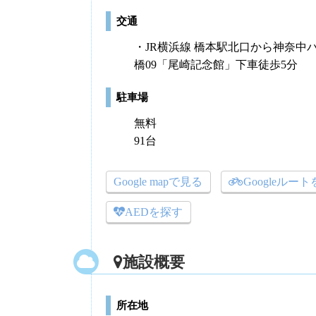
交通
・JR横浜線 橋本駅北口から神奈中
橋09「尾崎記念館」下車徒歩5分
駐車場
無料
91台
Google mapで見る
Googleルー
AEDを探す
施設概要
所在地