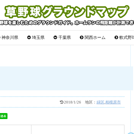
神奈川県
埼玉県
千葉県
関西ホーム
軟式野
2018/1/26
地区：
緑区
,
相模原市