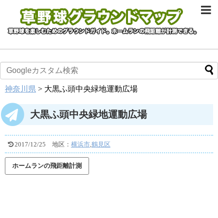
神奈川県
>
大黒ふ頭中央緑地運動広場
大黒ふ頭中央緑地運動広場
2017/12/25
地区：
横浜市
,
鶴見区