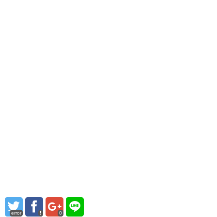
error
0