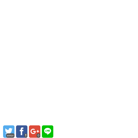
error
0