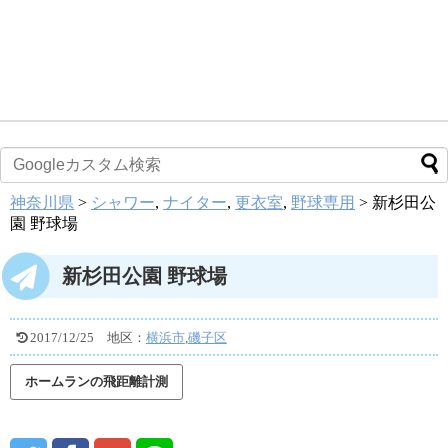
神奈川県
>
シャワー
,
ナイター
,
更衣室
,
野球専用
>
新杉田公
園 野球場
新杉田公園 野球場
2017/12/25
地区：
横浜市
,
磯子区