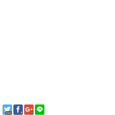
error
0