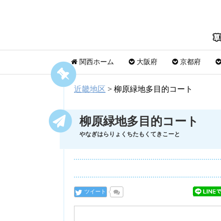
関西ホーム
大阪府
京都府
近畿地区
>
柳原緑地多目的コート
柳原緑地多目的コート
やなぎはらりょくちたもくてきこーと
ツイート