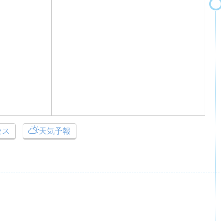
セス
天気予報