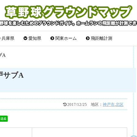
兵庫県
愛知県
関東ホーム
飛距離計測
ブA
戸サブA
2017/12/25
地区：
神戸市
,
北区