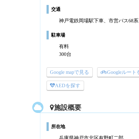
交通
神戸電鉄岡場駅下車、市営バス68系
駐車場
有料
300台
Google mapで見る
Googleルー
AEDを探す
施設概要
所在地
兵庫県神戸市北区有野町二郎