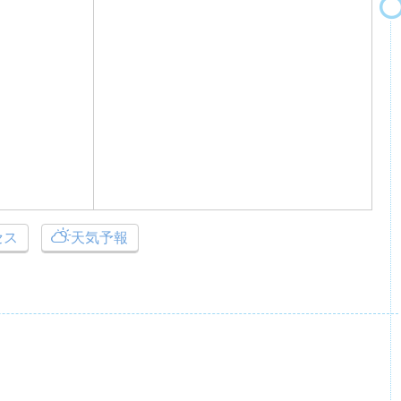
セス
天気予報