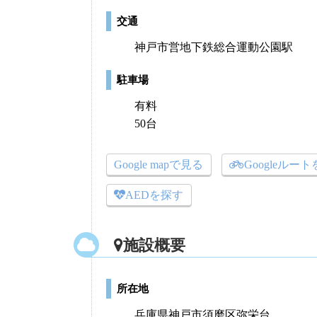
交通
神戸市営地下鉄総合運動公園駅
駐車場
有料
50台
Google mapで見る
Googleルー
AEDを探す
施設概要
所在地
兵庫県神戸市須磨区弥栄台