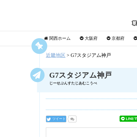
関西ホーム
大阪府
京都府
近畿地区
>
G7スタジアム神戸
G7スタジアム神戸
じーせぶんすたじあむこうべ
ツイート