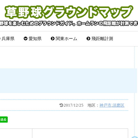
兵庫県
愛知県
関東ホーム
飛距離計測
2017/12/25
地区：
神戸市
,
須磨区