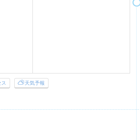
セス
天気予報