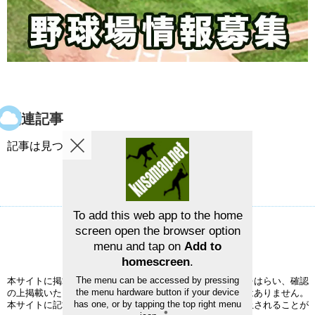
関連記事
記事は見つかりませんでした。
To add this web app to the home
screen open the browser option
草野球グラウンドマップ
お問い合せ
menu and tap on
Add to
©2026
草野球グラウンドマップ
homescreen
.
The menu can be accessed by pressing
本サイトに掲載された情報の正確性については、充分注意をはらい、確認
the menu hardware button if your device
の上掲載いたしますが、完全性、正確性を保証するものではありません。
has one, or by tapping the top right menu
本サイトに記載されている事項は、予告なく変更または廃止されることが