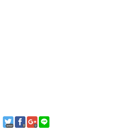
error
0