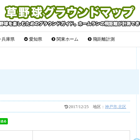
兵庫県
愛知県
関東ホーム
飛距離計測
2017/12/25
地区：
神戸市
,
北区