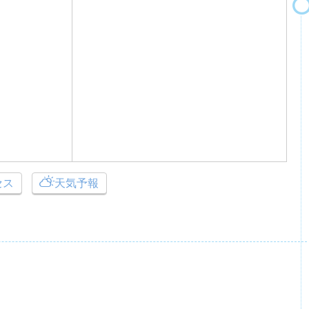
セス
天気予報