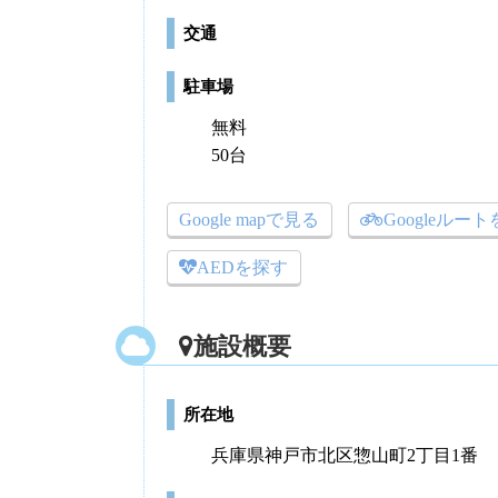
交通
駐車場
無料
50台
Google mapで見る
Googleルー
AEDを探す
施設概要
所在地
兵庫県神戸市北区惣山町2丁目1番