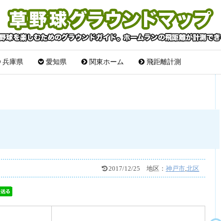
兵庫県
愛知県
関東ホーム
飛距離計測
2017/12/25
地区：
神戸市
,
北区