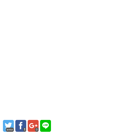
error
0