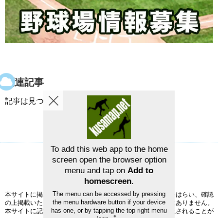
関連記事
記事は見つかりませんでした。
To add this web app to the home
screen open the browser option
草野球グラウンドマップ
お問い合せ
menu and tap on
Add to
©2026
草野球グラウンドマップ
homescreen
.
The menu can be accessed by pressing
本サイトに掲載された情報の正確性については、充分注意をはらい、確認
the menu hardware button if your device
の上掲載いたしますが、完全性、正確性を保証するものではありません。
has one, or by tapping the top right menu
本サイトに記載されている事項は、予告なく変更または廃止されることが