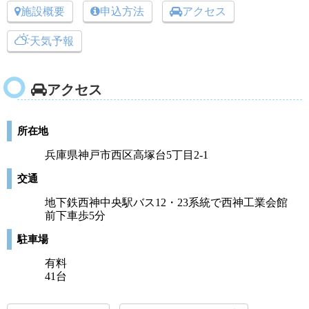
施設概要
申込方法
アクセス
天気予報
アクセス
所在地
兵庫県神戸市西区高塚台5丁目2‐1
交通
地下鉄西神中央駅バス12・23系統で西神工業会館
前下車歩5分
駐車場
有料
41台