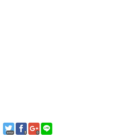
error
0