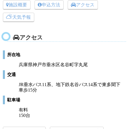
施設概要
申込方法
アクセス
天気予報
アクセス
所在地
兵庫県神戸市垂水区名谷町字丸尾
交通
JR垂水バス11系、地下鉄名谷バス14系で東多聞下
車歩15分
駐車場
有料
150台