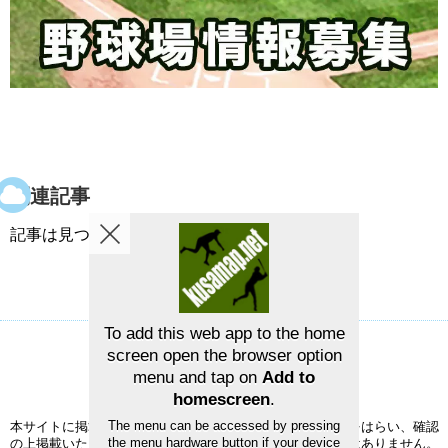
関連記事
記事は見つかりませんでした。
To add this web app to the home
screen open the browser option
草野球グラウンドマップ
お問い合せ
menu and tap on
Add to
©2026
草野球グラウンドマップ
homescreen
.
The menu can be accessed by pressing
本サイトに掲載された情報の正確性については、充分注意をはらい、確認
the menu hardware button if your device
の上掲載いたしますが、完全性、正確性を保証するものではありません。