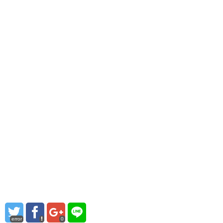
error
0