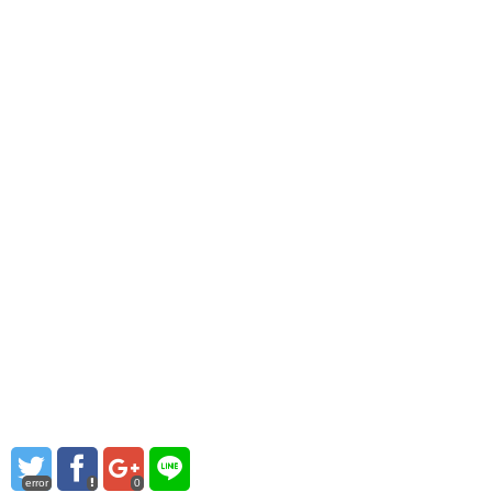
error
0