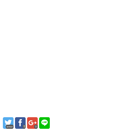
error
0