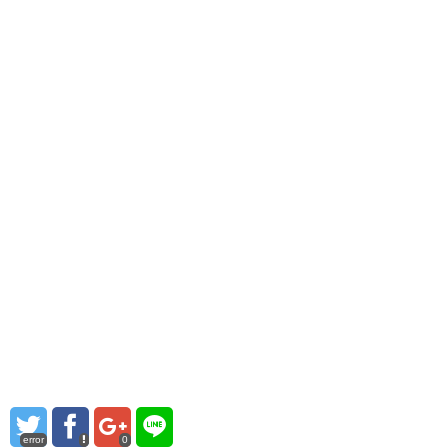
error
0