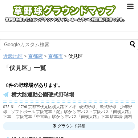
近畿地区
>
京都府
>
京都市
>
伏見区
「
伏見区
」
一覧
8件の野球場があります。
横大路運動公園硬式野球場
075-611-9796 京都市伏見区横大路下ノ坪1 硬式野球、 軟式野球、少年野
球、ソフトボール 京阪電車「淀」駅から 市バス・京阪バス「南横大路」
下車 京阪電車「中書島」駅から 市バス「南横大路」下車 駐車場: 無料
グラウンド詳細