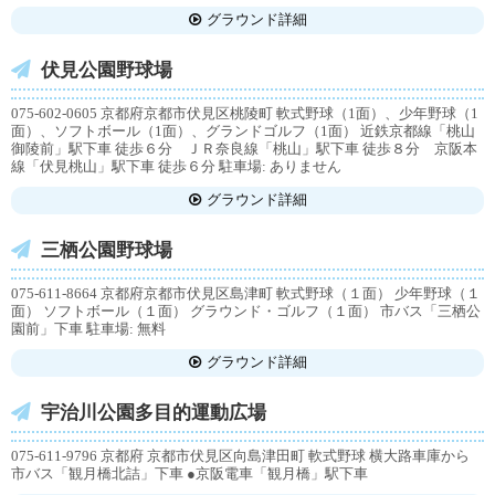
グラウンド詳細
伏見公園野球場
075-602-0605 京都府京都市伏見区桃陵町 軟式野球（1面）、少年野球（1
面）、ソフトボール（1面）、グランドゴルフ（1面） 近鉄京都線「桃山
御陵前」駅下車 徒歩６分 ＪＲ奈良線「桃山」駅下車 徒歩８分 京阪本
線「伏見桃山」駅下車 徒歩６分 駐車場: ありません
グラウンド詳細
三栖公園野球場
075-611-8664 京都府京都市伏見区島津町 軟式野球（１面） 少年野球（１
面） ソフトボール（１面） グラウンド・ゴルフ（１面） 市バス「三栖公
園前」下車 駐車場: 無料
グラウンド詳細
宇治川公園多目的運動広場
075-611-9796 京都府 京都市伏見区向島津田町 軟式野球 横大路車庫から
市バス「観月橋北詰」下車 ●京阪電車「観月橋」駅下車