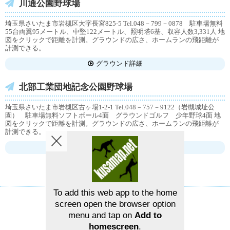
川通公園野球場
埼玉県さいたま市岩槻区大字長宮825-5 Tel.048－799－0878 駐車場無料
55台両翼95メートル、中堅122メートル、照明塔6基、収容人数3,331人 地
図をクリックで距離を計測。グラウンドの広さ、ホームランの飛距離が
計測できる。
グラウンド詳細
北部工業団地記念公園野球場
埼玉県さいたま市岩槻区古ヶ場1-2-1 Tel.048－757－9122（岩槻城址公
園） 駐車場無料ソフトボール4面 グラウンドゴルフ 少年野球4面 地
図をクリックで距離を計測。グラウンドの広さ、ホームランの飛距離が
計測できる。
グラウンド詳細
To add this web app to the home
screen open the browser option
草野球グラウンドマップ
お問い合せ
menu and tap on
Add to
homescreen
.
©2026
草野球グラウンドマップ