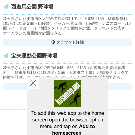
西遊馬公園 野球場
埼玉県さいたま市西区大字西遊馬3433-1 Tel.048-623-6135 駐車場無料
195台野球場/２面（山砂敷）サッカー場/２面（山砂敷）テニスコート/10
面（ハードコート） 地図をクリックで距離を計測。グラウンドの広さ、
ホームランの飛距離が計測できる。
グラウンド詳細
宝来運動公園野球場
埼玉県さいたま市西区宝来 Tel.048－623－6135（西遊馬公園管理事務
所） 駐車場無料83台野球場 / ２面（石灰ダスト敷） 地図をクリックで
距離を計測。グラウンドの広さ、ホームランの飛距離が計測できる。
グラウンド詳細
To add this web app to the home
screen open the browser option
草野球グラウンドマップ
お問い合せ
menu and tap on
Add to
homescreen
.
©2026
草野球グラウンドマップ