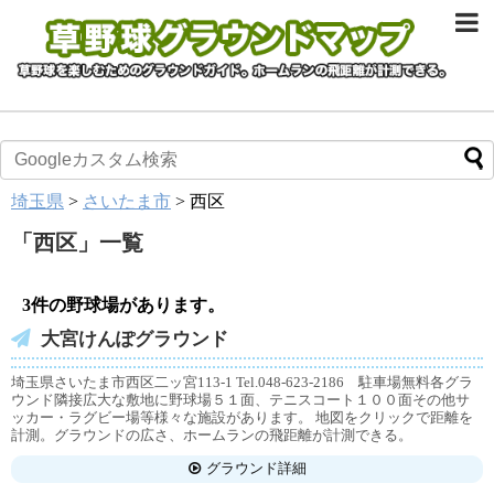
埼玉県
>
さいたま市
>
西区
「
西区
」
一覧
3件の野球場があります。
大宮けんぽグラウンド
埼玉県さいたま市西区二ッ宮113-1 Tel.048-623-2186 駐車場無料各グラ
ウンド隣接広大な敷地に野球場５１面、テニスコート１００面その他サ
ッカー・ラグビー場等様々な施設があります。 地図をクリックで距離を
計測。グラウンドの広さ、ホームランの飛距離が計測できる。
グラウンド詳細