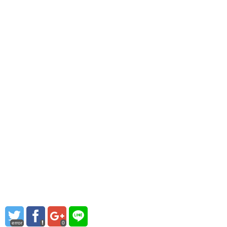
error
0