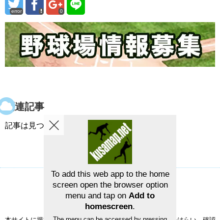
error
0
関連記事
記事は見つかりませんでした。
To add this web app to the home
screen open the browser option
草野球グラウンドマップ
お問い合せ
menu and tap on
Add to
©2026
草野球グラウンドマップ
homescreen
.
The menu can be accessed by pressing
本サイトに掲載された情報の正確性については、充分注意をはらい、確認