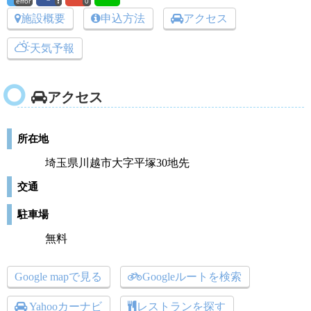
error
0
施設概要
申込方法
アクセス
天気予報
アクセス
所在地
埼玉県川越市大字平塚30地先
交通
駐車場
無料
Google mapで見る
Googleルートを検索
Yahooカーナビ
レストランを探す