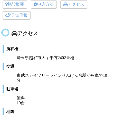
施設概要
申込方法
アクセス
天気予報
アクセス
所在地
埼玉県越谷市大字平方2402番地
交通
東武スカイツリーラインせんげん台駅から車で10
分
駐車場
無料
19台
地図