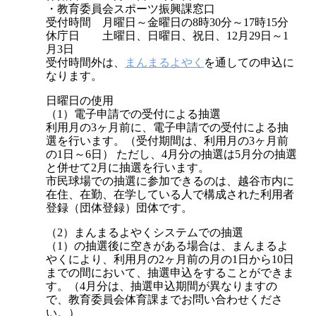
・教育委員会スポーツ振興課窓口
受付時間 月曜日～金曜日の8時30分～17時15分
休庁日 土曜日、日曜日、祝日、12月29日～1
月3日
受付時間外は、
まんまるよやく
を通しての申込に
なります。
日曜日の使用
（1）電子申請での受付による抽選
利用月の3ヶ月前に、電子申請での受付による抽
選を行います。（受付期間は、利用月の3ヶ月前
の1日～6日） ただし、4月分の抽選は5月分の抽選
と併せて2月に抽選を行います。
市民球場での抽選に参加できるのは、越谷市内に
在住、在勤、在学している人で構成された利用者
登録（団体登録）団体です。
（2）まんまるよやくシステムでの抽選
（1）の抽選後に空きがある場合は、まんまるよ
やくにより、利用月の2ヶ月前の月の1日から10日
までの間において、抽選申込をすることができま
す。（4月分は、抽選申込期間が異なりますの
で、教育委員会体育課までお問い合わせくださ
い。）