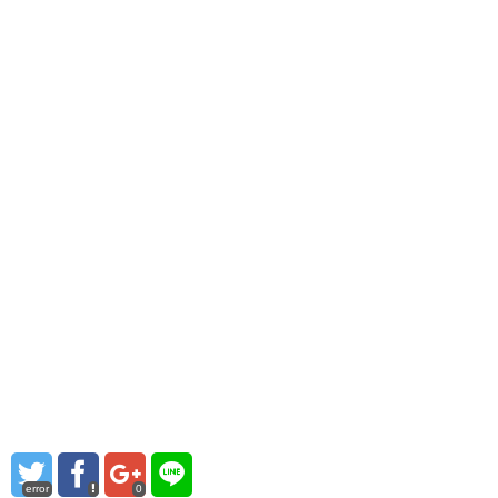
error
0