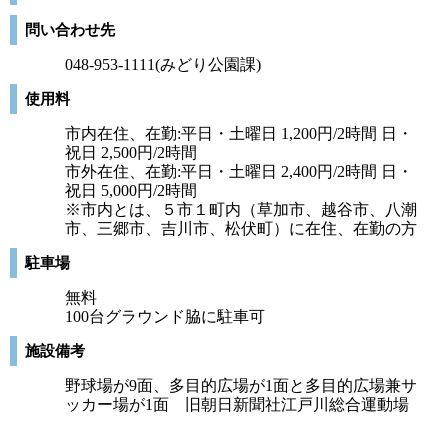
問い合わせ先
048-953-1111(みどり公園課)
使用料
市内在住、在勤:平日・土曜日 1,200円/2時間 日・
祝日 2,500円/2時間
市外在住、在勤:平日・土曜日 2,400円/2時間 日・
祝日 5,000円/2時間
※市内とは、５市１町内（草加市、越谷市、八潮
市、三郷市、吉川市、松伏町）に在住、在勤の方
駐車場
無料
100台グラウンド脇に駐車可
施設備考
野球場が9面、多目的広場が1面と多目的広場兼サ
ッカー場が1面 旧朝日新聞社江戸川総合運動場