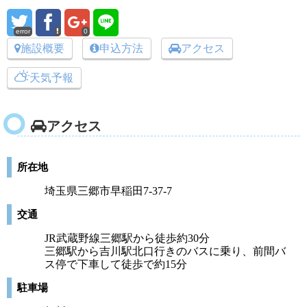
error
0
施設概要
申込方法
アクセス
天気予報
アクセス
所在地
埼玉県三郷市早稲田7-37-7
交通
JR武蔵野線三郷駅から徒歩約30分
三郷駅から吉川駅北口行きのバスに乗り、前間バ
ス停で下車して徒歩で約15分
駐車場