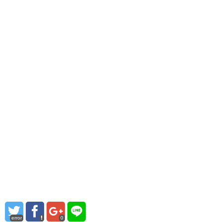
error
0