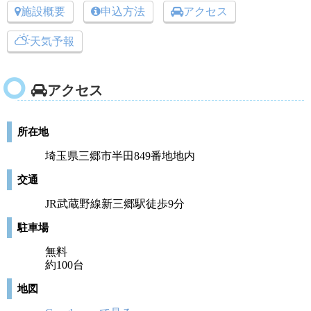
施設概要
申込方法
アクセス
天気予報
アクセス
所在地
埼玉県三郷市半田849番地地内
交通
JR武蔵野線新三郷駅徒歩9分
駐車場
無料
約100台
地図