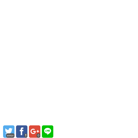
error
0