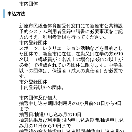
市内団体
申込方法
新座市民総合体育館受付窓口にて新座市公共施設
予約システム利用者登録申請書に必要事項をご記
入のうえ、利用者登録を行ってください。
市内登録団体
スポーツ、レクリエーション活動などを目的とし
た団体で、新座市に在住、在勤又は在学の方が10
名以上（構成員が15名以上の場合は3分の2以上が
必要）で構成されている団体に限ります。中学生
以下の団体は、保護者（成人の責任者）が必要で
す。
市外登録団体
市内登録以外の団体。
市内団体及び個人
抽選申し込み期間/利用月の3か月前の1日から9日
まで
抽選日/抽選申し込み月の10日
抽選結果及び利用制限内申し込み期間/抽選申し込
み月の11日から19日まで
抽選後の空き施設申し込み期間/抽選申し込み月の