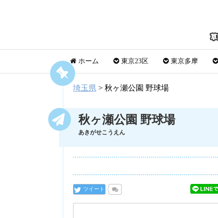
ホーム
東京23区
東京多摩
埼玉県
>
秋ヶ瀬公園 野球場
秋ヶ瀬公園 野球場
あきがせこうえん
ツイート