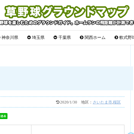
神奈川県
埼玉県
千葉県
関西ホーム
軟式野
2020/1/30
地区：
さいたま市
,
桜区