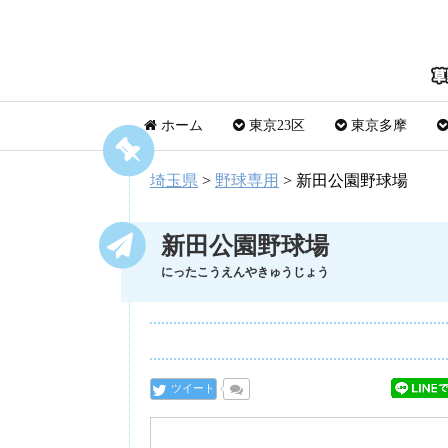
ホーム
東京23区
東京多摩
埼玉県
>
野球専用
>
新田公園野球場
新田公園野球場
にったこうえんやきゅうじょう
ツイート