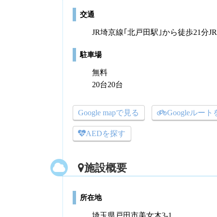
交通
JR埼京線｢北戸田駅｣から徒歩21分J
駐車場
無料
20台20台
Google mapで見る
Googleルー
AEDを探す
施設概要
所在地
埼玉県戸田市美女木3-1