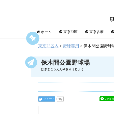
ホーム
東京23区
東京多摩
東京23区内
>
野球専用
>
保木間公園野球
保木間公園野球場
ほぎまこうえんやきゅうじょう
ツイート