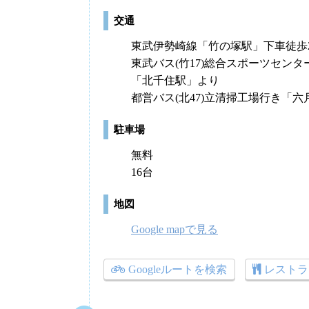
交通
東武伊勢崎線「竹の塚駅」下車徒歩2
東武バス(竹17)総合スポーツセン
「北千住駅」より
都営バス(北47)立清掃工場行き「六
駐車場
無料
16台
地図
Google mapで見る
Googleルートを検索
レストラ