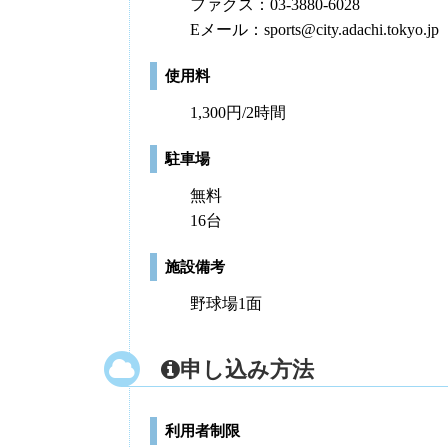
ファクス：03-3880-6028
Eメール：sports@city.adachi.tokyo.jp
使用料
1,300円/2時間
駐車場
無料
16台
施設備考
野球場1面
申し込み方法
利用者制限