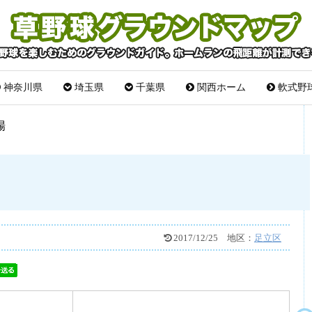
神奈川県
埼玉県
千葉県
関西ホーム
軟式野
場
2017/12/25
地区：
足立区