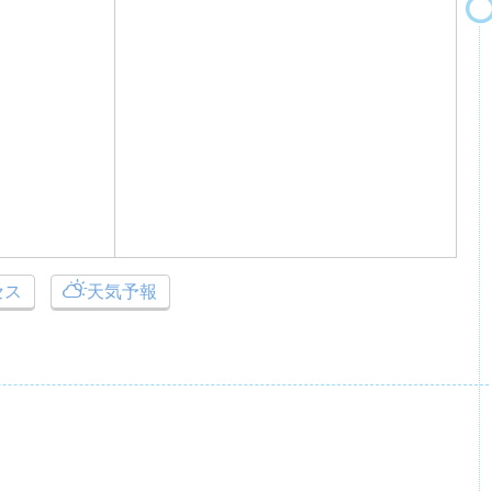
セス
天気予報