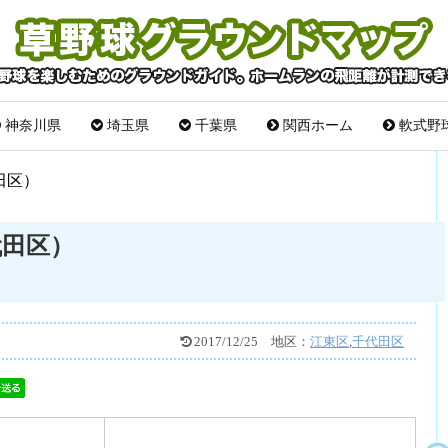
神奈川県
埼玉県
千葉県
関西ホーム
軟式野
田区）
代田区）
2017/12/25
地区：
江東区
,
千代田区