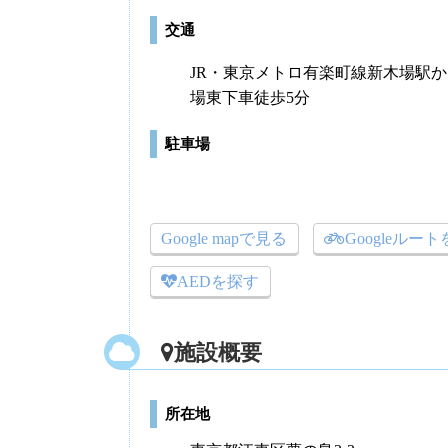
交通
JR・東京メトロ有楽町線新木場駅
場東下車徒歩5分
駐車場
Google mapで見る
Googleルー
AEDを探す
施設概要
所在地