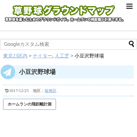
東京23区内
>
ナイター
,
人工芝
>
小豆沢野球場
小豆沢野球場
2017/12/25
地区：
板橋区