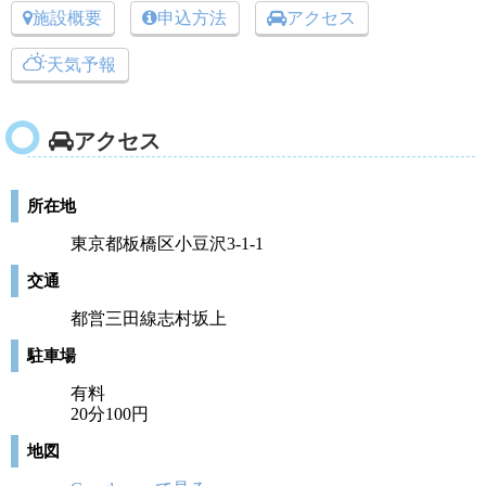
施設概要
申込方法
アクセス
天気予報
アクセス
所在地
東京都板橋区小豆沢3-1-1
交通
都営三田線志村坂上
駐車場
有料
20分100円
地図