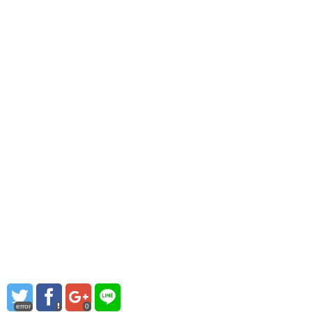
error
0