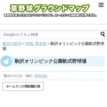
東京23区内
>
対面
,
更衣室
>
駒沢オリンピック公園軟式野球
場
駒沢オリンピック公園軟式野球場
2017/12/25
地区：
世田谷区