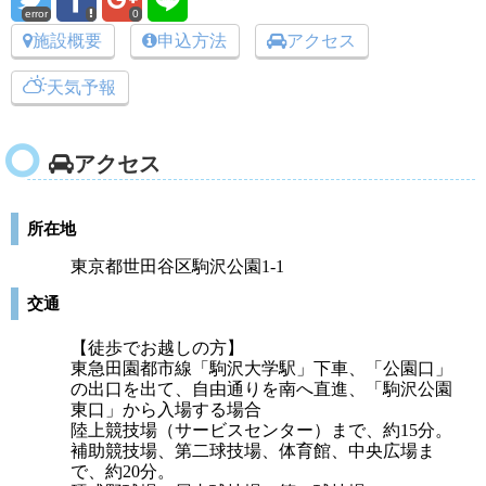
error
0
施設概要
申込方法
アクセス
天気予報
アクセス
所在地
東京都世田谷区駒沢公園1-1
交通
【徒歩でお越しの方】
東急田園都市線「駒沢大学駅」下車、「公園口」
の出口を出て、自由通りを南へ直進、「駒沢公園
東口」から入場する場合
陸上競技場（サービスセンター）まで、約15分。
補助競技場、第二球技場、体育館、中央広場ま
で、約20分。