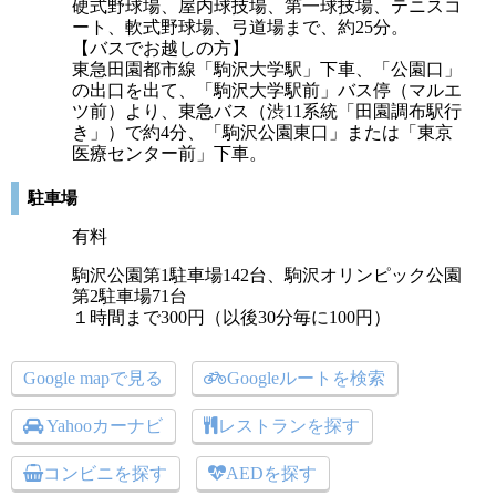
硬式野球場、屋内球技場、第一球技場、テニスコ
ート、軟式野球場、弓道場まで、約25分。
【バスでお越しの方】
東急田園都市線「駒沢大学駅」下車、「公園口」
の出口を出て、「駒沢大学駅前」バス停（マルエ
ツ前）より、東急バス（渋11系統「田園調布駅行
き」）で約4分、「駒沢公園東口」または「東京
医療センター前」下車。
駐車場
有料
駒沢公園第1駐車場142台、駒沢オリンピック公園
第2駐車場71台
１時間まで300円（以後30分毎に100円）
Google mapで見る
Googleルートを検索
Yahooカーナビ
レストランを探す
コンビニを探す
AEDを探す