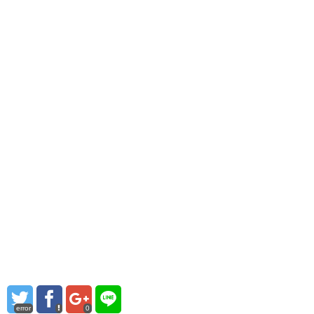
error
0