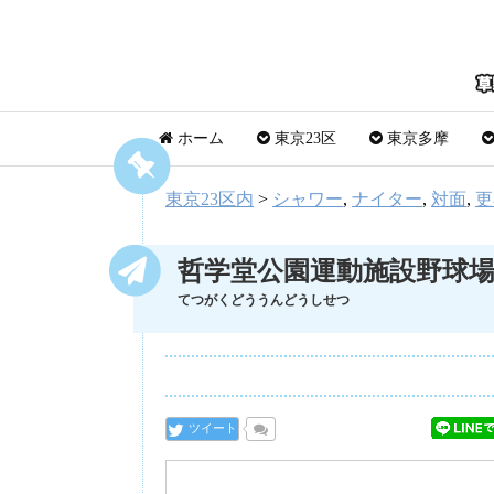
ホーム
東京23区
東京多摩
東京23区内
>
シャワー
,
ナイター
,
対面
,
更
哲学堂公園運動施設野球
てつがくどううんどうしせつ
ツイート