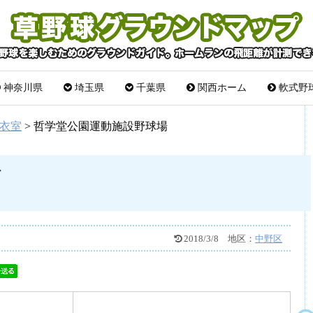
神奈川県
埼玉県
千葉県
関西ホーム
軟式野
衣室
>
哲学堂公園運動施設野球場
場
2018/3/8
地区：
中野区