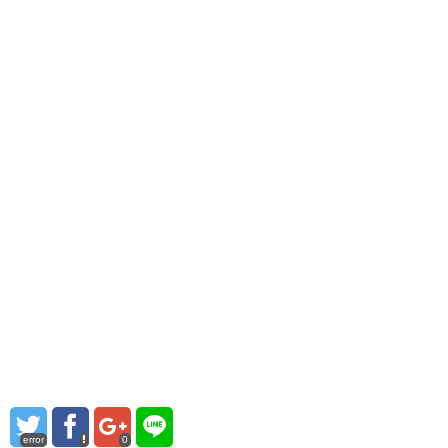
error
0