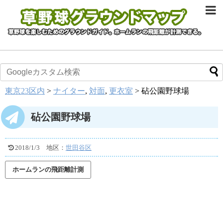
東京23区内
>
ナイター
,
対面
,
更衣室
>
砧公園野球場
砧公園野球場
2018/1/3
地区：
世田谷区