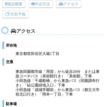
施設概要
申込方法
アクセス
天気予報
アクセス
所在地
東京都世田谷区大蔵1丁目
交通
東急田園都市線「用賀」から徒歩20分 または東
急コーチバス（美術館行き）「美術館」下車
小田急線「千歳船橋」から東急バス（田園調布行
き）「砧公園緑地入口」下車
小田急線「成城学園前」から東急バス（都立大学
前北口行き）「岡本一丁目」下車
駐車場