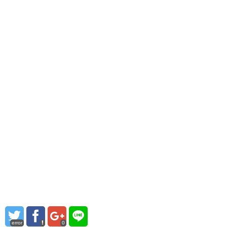
error
0